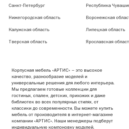
+7 (499) 702-45-81
Санкт-Петербург
Республика Чуваши
МЦ НИТИ
Нижегородская область
Воронежская облас
проезд Яблочкова, 4Бк1
+7 (4912) 51-58-49
Калужская область
Липецкая область
ТЦ Сергиев град
Тверская область
Ярославская облас
141300, Вокзальная площадь 1-б, 2-ой этаж.
+7 (499) 968-44-08
ТК Тандем
170043, Октябрьский пр-т, 70 (2 этаж)
Корпусная мебель «АРТИС» – это высокое
+7 (4822) 620-787
качество, разнообразие моделей и
универсальные решения для любого интерьера.
ТРЦ "Макси"
Мы предлагаем готовые коллекции для
ул. Пролетарская д 2.
гостиных, спален, детских, прихожих и даже
+7 (487) 233-70-91
библиотек во всех популярных стилях, от
МЦ Мебель Молл
классики до современности. Вы можете купить
село Осиновая гора 2, (1-й этаж) МЦ «Мебель Молл»
мебель от производителя в интернет-магазине
+7 (4872) 250-515
компании «АРТИС». Наши менеджеры подберут
индивидуальную компоновку модулей.