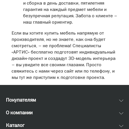
и сборка в день доставки, пятилетняя
Артис Елино
гарантия на каждый предмет мебели и
г. Химки, д. Елино, ул. Летняя, стр. 1
безупречная репутация. Забота о клиенте –
+7 (495) 644-34-43
наш главный ориентир.
Флагманский салон Артис Елино
Если вы хотите купить мебель напрямую от
г. Химки, д. Елино, ул. Летняя, стр. 1
производителя, но не знаете, как она будет
+7 (495) 644-34-43
смотреться, – не проблема! Специалисты
ТЦ Город Косино
«АРТИС» бесплатно подготовят индивидуальный
НОВОУХТОМСКОЕ Ш. 2А
дизайн-проект и создадут 3D-модель интерьера
+7 (499) 702-33-74
– вы увидите все своими глазами. Просто
свяжитесь с нами через сайт или по телефону, и
МЦ 12 Стульев
мы тут же приступим к подготовке проекта.
192281, Балканская пл., 5, секция C1 - 2 этаж
+7 (812) 500-09-25
МЦ Мебель Холл
Покупателям
195112, Площадь Карла Фаберже, дом 8 (3 этаж - секции II-
304, II-306; 2 этаж - секция II-217)
О компании
+7 (812) 242-91-05, +7 (812)241-61-25
Каталог
МЦ Кубатура