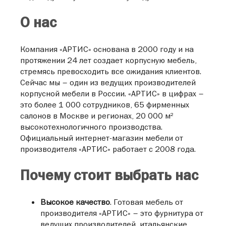
МЦ «Парус»
300041, ул. Коминтерна, 24 в (1 этаж)
О нас
+7 (4872) 25-19-25
ТК Гранд
Компания «АРТИС» основана в 2000 году и на
ул. Бутакова, д.4, 4 этаж, подиум II.Т.4.41/5
протяжении 24 лет создает корпусную мебель,
+7 (499) 968-44-36
стремясь превосходить все ожидания клиентов.
Сейчас мы – один из ведущих производителей
ТРЦ Мега Молл
корпусной мебели в России. «АРТИС» в цифрах –
428000, ул. Калинина, 105а (4 этаж)
это более 1 000 сотрудников, 65 фирменных
+7 (8352) 367-316
салонов в Москве и регионах, 20 000 м²
МЦ Комод
высокотехнологичного производства.
Официальный интернет-магазин мебели от
141100, Пролетарский проспект, 22
производителя «АРТИС» работает с 2008 года.
+7 (499) 968-48-09
ТРЦ Эльград
Почему стоит выбрать нас
144006, проспект Ленина, д.010
+7 (499) 968-44-10
Высокое качество
. Готовая мебель от
МЦ Мебель Маркт
производителя «АРТИС» – это фурнитура от
ул. Малая Пролетарская, д. 58
ведущих производителей, итальянские