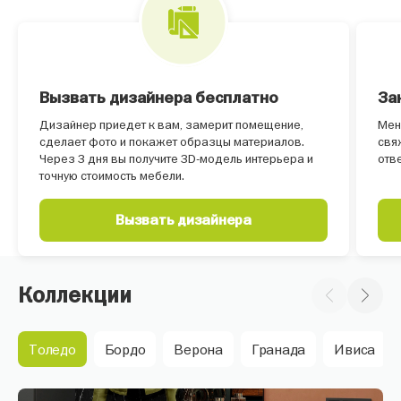
Вызвать дизайнера бесплатно
За
Дизайнер приедет к вам, замерит помещение,
Мен
сделает фото и покажет образцы материалов.
свя
Через 3 дня вы получите 3D-модель интерьера и
отв
точную стоимость мебели.
Вызвать дизайнера
Коллекции
Толедо
Бордо
Верона
Гранада
Ивиса