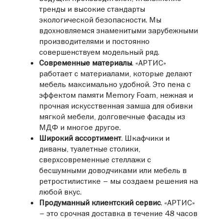
+7 485 238-89-63
тренды и высокие стандарты
экологической безопасности. Мы
ТЦ Парк 11
вдохновляемся знаменитыми зарубежными
127422, ул. Тимирязевская, 2/3
производителями и постоянно
+7 (499) 995-00-57
совершенствуем модельный ряд.
Современные материалы
. «АРТИС»
ТЦ Мебель-Сити
работает с материалами, которые делают
127253, Дмитровское шоссе., дом 118, корпус 1
мебель максимально удобной. Это пена с
+7 (499) 968-42-32
эффектом памяти Memory Foam, нежная и
МЦ МебельГрад
прочная искусственная замша для обивки
мягкой мебели, долговечные фасады из
115583, ул.Генерала Белова 35
+7 (495) 640-20-76
МДФ и многое другое.
Широкий ассортимент
. Шкафчики и
АТЦ Москва
диваны, туалетные столики,
115563, Каширское шоссе, д. 61, корп. 3А (2 этаж)
сверхсовременные стеллажи с
+7 (499) 968-48-10
бесшумными доводчиками или мебель в
ретростилистике – мы создаем решения на
Артис Елино
любой вкус.
г. Химки, д. Елино, ул. Летняя, стр. 1
Продуманный клиентский сервис
. «АРТИС»
+7 (495) 644-34-43
– это срочная доставка в течение 48 часов