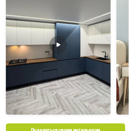
г. Зеленоград, Ленинградское ш., 18-й км
+7 (499) 702-32-89
ТЦ Гагаринский
248000, ул. Гагарина, д.1
+7 (484) 221-02-35
МЦ Большая Медведица
140405, ул. Астахова, д.5, 1 этаж.
+7(499) 968-44-20
ТРЦ КитМолл Кухни
143404, ул. Ленина, 2, ТРЦ КитМолл, 3-й этаж
+7 (499) 995-00-59
ТРЦ КитМолл
143404, ул. Ленина, 2, ТРЦ КитМолл, 2-й этаж
+7 (499) 995-00-65
ТЦ Грант
140011, Новорязанское шоссе, дом 3 (3 этаж)
Поделиться своим интерьером
+7 (499) 968-42-50