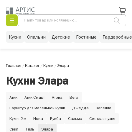
Кухни
Спальни
Детские
Гостиные
Гардеробные
Главная
/
Каталог
/
Кухни
/
Элара
Кухни Элара
Атик
Атик Смарт
Атриа
Вега
Гарнитур для маленькой кухни
Джедда
Капелла
Кухня 2 м
Нова
Рукба
Сальма
Светлая кухня
Скип
Тиль
Элара