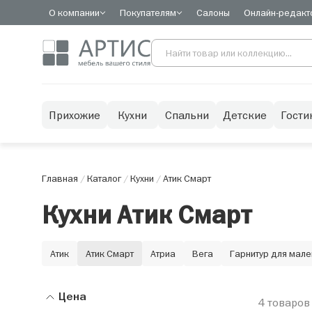
О компании
Покупателям
Салоны
Онлайн-редакт
Прихожие
Кухни
Спальни
Детские
Гости
Главная
/
Каталог
/
Кухни
/
Атик Смарт
Кухни Атик Смарт
Атик
Атик Смарт
Атриа
Вега
Гарнитур для мале
Цена
4 товаров