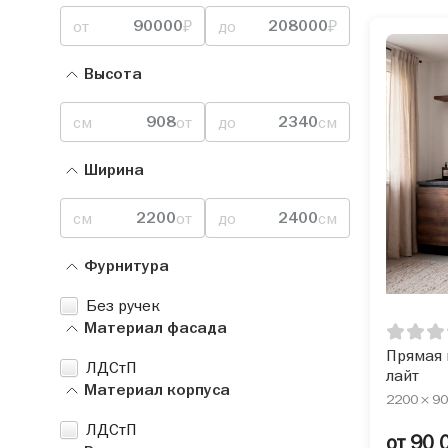
от
₽
до
₽
Высота
см
от
до
см
Ширина
см
от
до
см
Фурнитура
Без ручек
Материал фасада
Прямая 
ЛДСтП
лайт
Материал корпуса
2200 × 90
ЛДСтП
от 90 