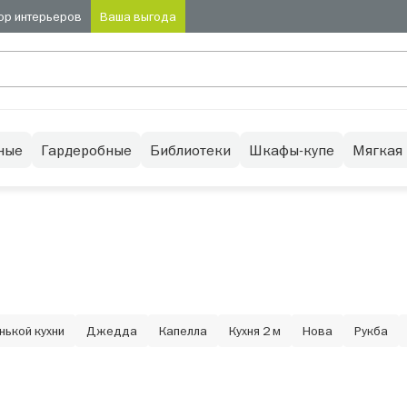
ор интерьеров
Ваша выгода
ные
Гардеробные
Библиотеки
Шкафы-купе
Мягкая
нькой кухни
Джедда
Капелла
Кухня 2 м
Нова
Рукба